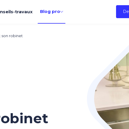
Blog pro
nseils-travaux
De
t son robinet
robinet