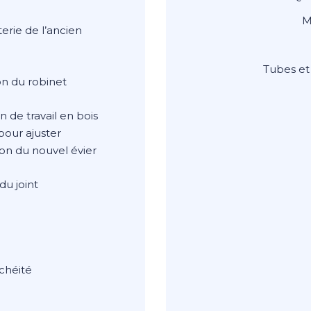
M
erie de l’ancien
Tubes et
ion du robinet
n de travail en bois
 pour ajuster
son du nouvel évier
du joint
anchéité