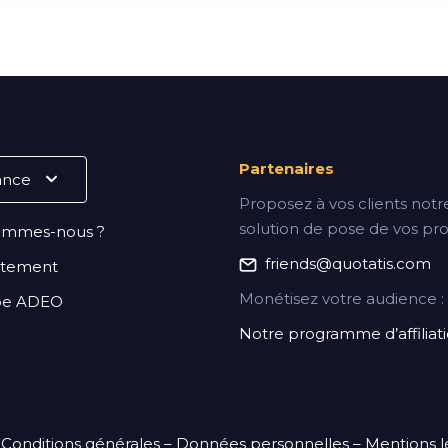
Partenaires
Proposez à vos clients notr
solution de pose de vos prod
ommes-nous ?
friends@quotatis.com
utement
Monétisez votre audience :
pe ADEO
Notre programme d’affiliat
–
Conditions générales
–
Données personnelles
–
Mentions l