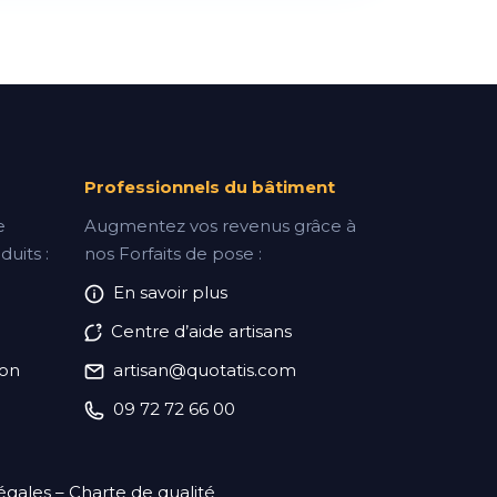
Professionnels du bâtiment
e
Augmentez vos revenus grâce à
uits :
nos Forfaits de pose :
En savoir plus
Centre d’aide artisans
ion
artisan@quotatis.com
09 72 72 66 00
égales
–
Charte de qualité