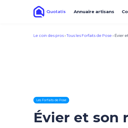
Annuaire artisans
Co
Le coin des pros
›
Tous les Forfaits de Pose
›
Évier e
Les Forfaits de Pose
Évier et son 