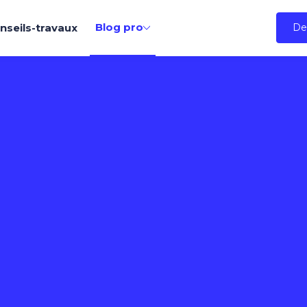
Blog pro
nseils-travaux
De